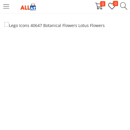
0
0
INLOGGEN
REGISTEREN
Voor gebruikersnaam en wachtwoord in, om in te loggen
Mij onthouden
Inloggen
Wachtwoord kwijt?