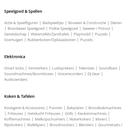
Speelgoed & Spellen
|
|
|
Actie & Speelfiguren
Badspeeltjes
Bouwen & Constructie
Dieren
|
|
|
|
Brandweer Speelgoed
Politie Speelgoed
Geweer / Pistool
|
|
|
|
Gereedschap
Watertafels/Zandtafels
Playmobil
Puzzels
|
|
Voertuigen
Rubberboten/Opblaasboten
Puzzels
Elektronica
|
|
|
|
|
Smart locks
Versterkers
Luidsprekers
Televisies
Soundbars
|
|
|
Soundmachines/Boomboxes
Voicerecorders
DJ Gear
Audiozenders
Koken & Tafelen
|
|
|
Kookgerei & Accessoires
Pannen
Bakplaten
Broodbakmachines
|
|
|
|
|
Friteuses
Hetelucht Friteuses
Grills
Keukenmachines
|
|
|
|
Koffiemachines
Melkopschuimers
Waterkokers
Mixers
|
|
|
|
Rijstkokers
Wafelijzers
Broodroosters
Blenders
Gourmetsets /